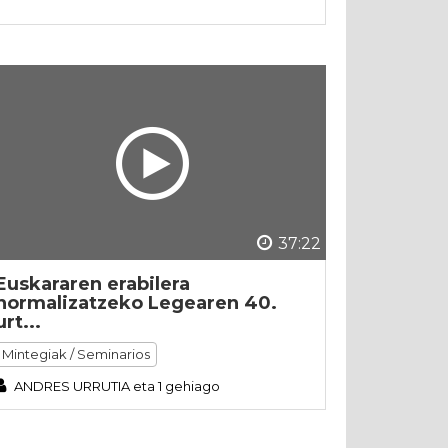
37:22
Euskararen erabilera
normalizatzeko Legearen 40.
urt...
Mintegiak / Seminarios
ANDRES URRUTIA eta 1 gehiago