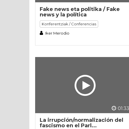
Fake news eta politika / Fake
news y la política
Konferentziak / Conferencias
Iker Merodio
01:33
La irrupción/normalización del
fascismo en el Parl...