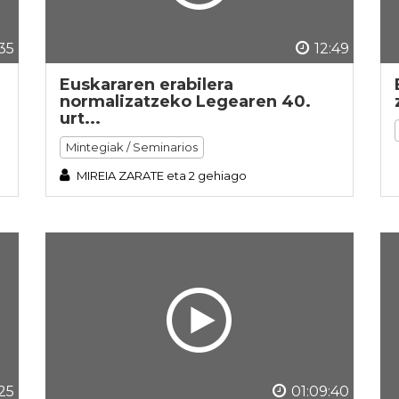
:35
12:49
Euskararen erabilera
normalizatzeko Legearen 40.
urt...
Mintegiak / Seminarios
MIREIA ZARATE eta 2 gehiago
:25
01:09:40