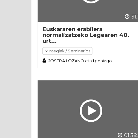
31
Euskararen erabilera
normalizatzeko Legearen 40.
urt...
Mintegiak / Seminarios
JOSEBA LOZANO eta 1 gehiago
01:36