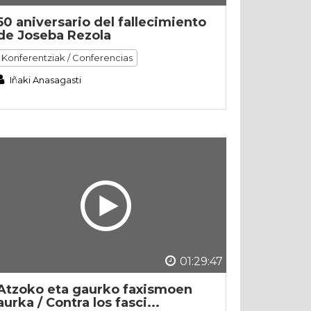
50 aniversario del fallecimiento
de Joseba Rezola
Konferentziak / Conferencias
Iñaki Anasagasti
01:29:47
Atzoko eta gaurko faxismoen
aurka / Contra los fasci...