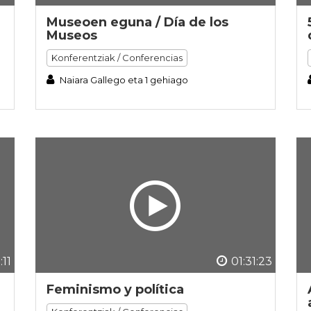
Museoen eguna / Día de los
Museos
Konferentziak / Conferencias
Naiara Gallego eta 1 gehiago
:11
01:31:23
Feminismo y política