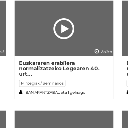
53
25:56
Euskararen erabilera
normalizatzeko Legearen 40.
urt...
Mintegiak / Seminarios
IBAN ARANTZABAL eta 1 gehiago