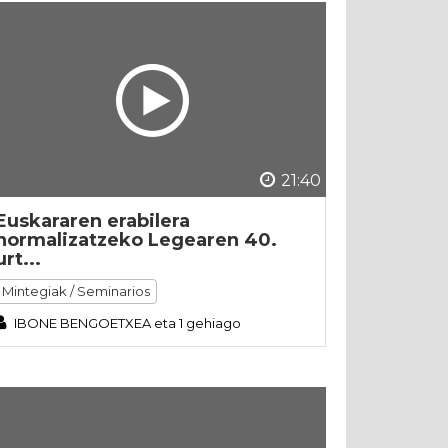
21:40
Euskararen erabilera
normalizatzeko Legearen 40.
urt...
Mintegiak / Seminarios
IBONE BENGOETXEA eta 1 gehiago