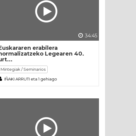
34:45
Euskararen erabilera
normalizatzeko Legearen 40.
urt...
Mintegiak / Seminarios
IÑAKI ARRUTI eta 1 gehiago