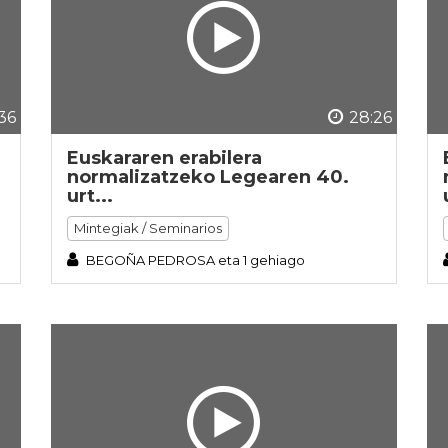
36
28:26
Euskararen erabilera
normalizatzeko Legearen 40.
urt...
Mintegiak / Seminarios
BEGOÑA PEDROSA eta 1 gehiago