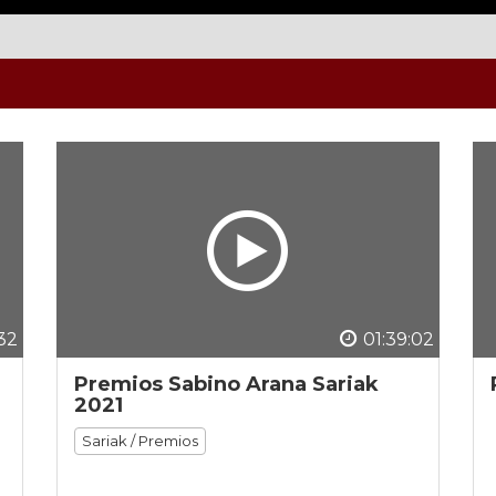
32
01:39:02
Premios Sabino Arana Sariak
2021
Sariak / Premios