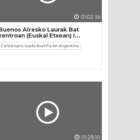
01:02:36
Buenos Airesko Laurak Bat
zentroan (Euskal Etxean) I...
Centenario Izada Ikurriña en Argentina
01:28:10