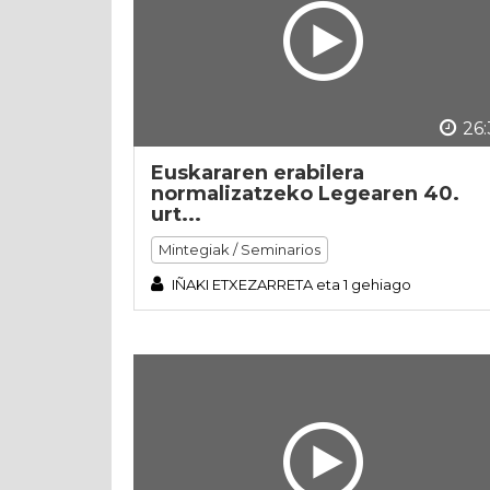
26:
Euskararen erabilera
normalizatzeko Legearen 40.
urt...
Mintegiak / Seminarios
IÑAKI ETXEZARRETA eta 1 gehiago