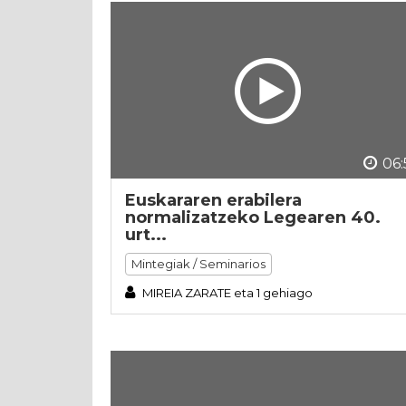
06:
Euskararen erabilera
normalizatzeko Legearen 40.
urt...
Mintegiak / Seminarios
MIREIA ZARATE eta 1 gehiago