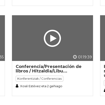
:35
01:19:39
Conferencia/Presentación de
libros / Hitzaldia/Libu...
Konferentziak / Conferencias
Xosé Estévez eta 2 gehiago