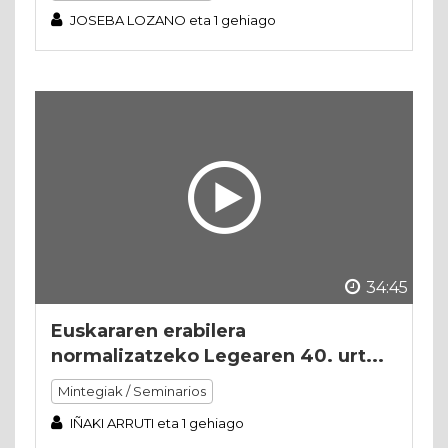
JOSEBA LOZANO eta 1 gehiago
34:45
Euskararen erabilera
normalizatzeko Legearen 40. urt...
Mintegiak / Seminarios
IÑAKI ARRUTI eta 1 gehiago