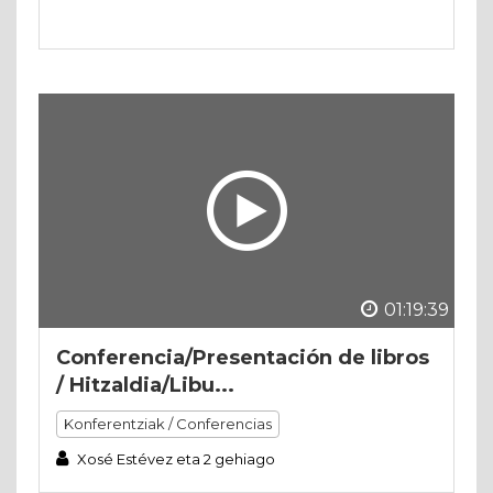
01:19:39
Conferencia/Presentación de libros
/ Hitzaldia/Libu...
Konferentziak / Conferencias
Xosé Estévez eta 2 gehiago