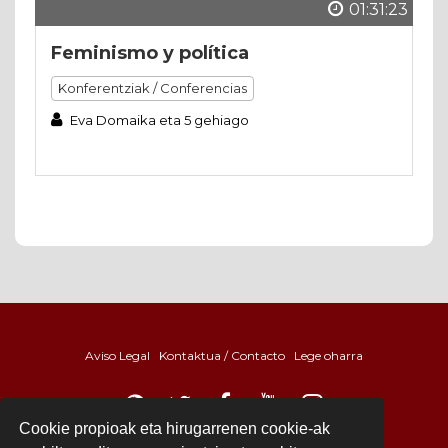
01:31:23
Feminismo y política
Konferentziak / Conferencias
Eva Domaika eta 5 gehiago
Aviso Legal
Kontaktua / Contacto
Lege oharra
Cookie propioak eta hirugarrenen cookie-ak