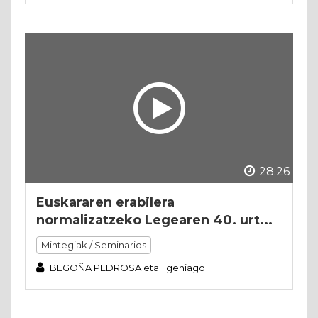
28:26
Euskararen erabilera
normalizatzeko Legearen 40. urt...
Mintegiak / Seminarios
BEGOÑA PEDROSA eta 1 gehiago