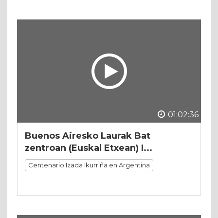
01:02:36
Buenos Airesko Laurak Bat
zentroan (Euskal Etxean) I...
Centenario Izada Ikurriña en Argentina