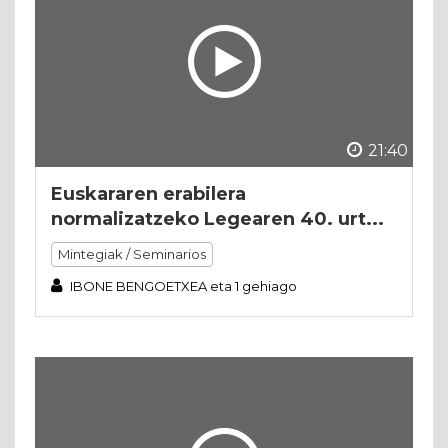
21:40
Euskararen erabilera
normalizatzeko Legearen 40. urt...
Mintegiak / Seminarios
IBONE BENGOETXEA eta 1 gehiago