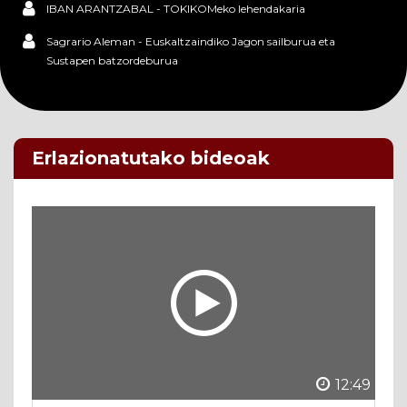
IBAN ARANTZABAL - TOKIKOMeko lehendakaria
Sagrario Aleman - Euskaltzaindiko Jagon sailburua eta
Sustapen batzordeburua
Erlazionatutako bideoak
12:49