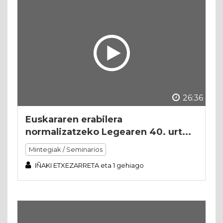
26:36
Euskararen erabilera
normalizatzeko Legearen 40. urt...
Mintegiak / Seminarios
IÑAKI ETXEZARRETA eta 1 gehiago