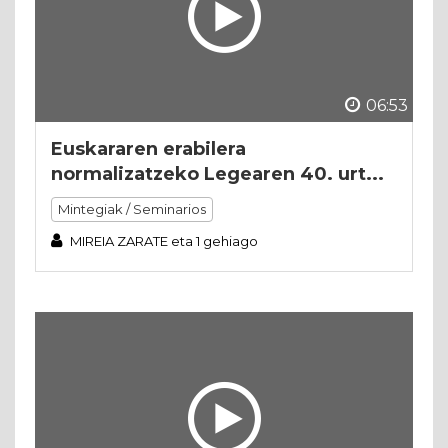
06:53
Euskararen erabilera
normalizatzeko Legearen 40. urt...
Mintegiak / Seminarios
MIREIA ZARATE eta 1 gehiago