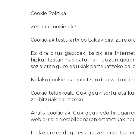
Cookie Politika
Zer dira cookie-ak?
Cookie-ak testu artxibo txikiak dira, zur
Ez dira birus gaiztoak, baizik eta Inte
hizkuntzatan nabigatu nahi duzun gogora
sozialetan gure edukiak partekatzeko balio
Nolako cookie-ak erabiltzen ditu web orri 
Cookie teknikoak. Guk geuk sortu eta ku
zerbitzuak baliatzeko.
Analisi cookie-ak. Guk geuk edo hirugarr
web orriaren erabilpenaren estatistikak ne
Inolaz ere ez dugu eskuratzen erabiltzai