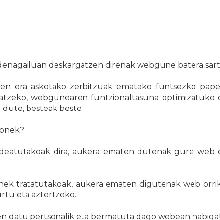
e ordenagailuan deskargatzen direnak webgune batera sar
rneten era askotako zerbitzuak emateko funtsezko pa
tzeko, webgunearen funtzionaltasuna optimizatuko du
 dute, besteak beste.
honek?
deatutakoak dira, aukera ematen dutenak gure web o
enek tratatutakoak, aukera ematen digutenak web orriko
urtu eta aztertzeko.
leen datu pertsonalik eta bermatuta dago webean nabig