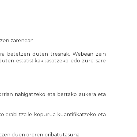
tzen zarenean.
pera betetzen duten tresnak. Webean zein
ten estatistikak jasotzeko edo zure sare
rrian nabigatzeko eta bertako aukera eta
 erabiltzaile kopurua kuantifikatzeko eta
atzen duen ororen pribatutasuna.