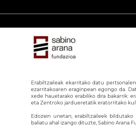
Erabiltzaileak ekarritako datu pertsona
ezarritakoaren eraginpean egongo da. Dat
xede hauetarako erabiliko dira bakarrik: e
eta Zentroko jardueretatik eratorritako kul
Edozein unetan, erabiltzaileek bildutak
baliatu ahal izango dituzte, Sabino Arana Fu