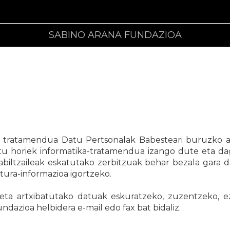
SABINO ARANA FUNDAZIOA
len tratamendua Datu Pertsonalak Babesteari buruzko
u horiek informatika-tratamendua izango dute eta dag
rabiltzaileak eskatutako zerbitzuak behar bezala gara da
tura-informazioa igortzeko.
o eta artxibatutako datuak eskuratzeko, zuzentzeko, 
ndazioa helbidera e-mail edo fax bat bidaliz.