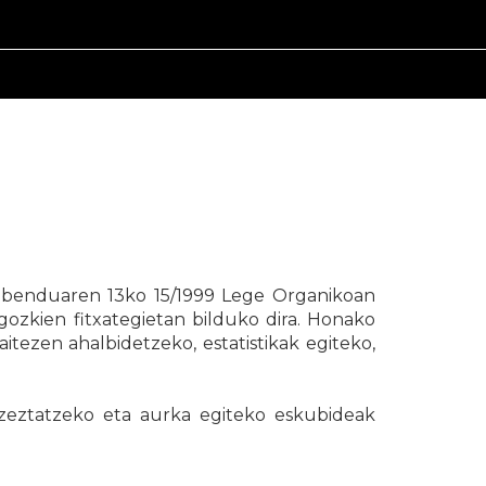
 abenduaren 13ko 15/1999 Lege Organikoan
ozkien fitxategietan bilduko dira. Honako
itezen ahalbidetzeko, estatistikak egiteko,
ezeztatzeko eta aurka egiteko eskubideak